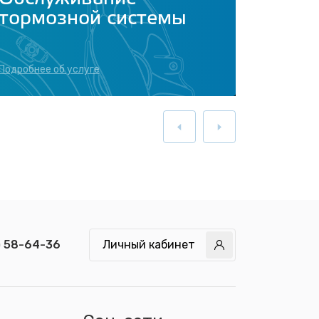
тормозной системы
топли
Подробнее об услуге
Подробнее 
) 58-64-36
Личный кабинет