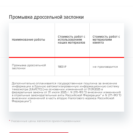
Промывка дроссельной заслонки
Стоимость работ с
Стоимость работ с
Наименование работы
использованием
материалами
наших материалов
клиента
Промывка дроссельной
1800 ₽
не производится
заслонки
Дополнительно оплачивается государственная пошлина за внесение
информации в Единую автоматизированную информационную систему
техосмотра (ЕАИСТО) (на основании изменений от 01.09.2025 в
федеральные законы от 31 июля 2025 г. N 270-ФЗ "О внесении изменений
в отдельные законодательные акты Российской Федерации" и N 271-ФЗ "О
внесении изменений в часть вторую Налогового кодекса Российской
Федерации").
*
Указанные цены являются ориентировочными