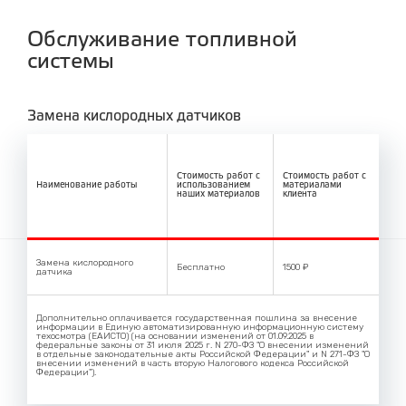
Обслуживание топливной
системы
Замена кислородных датчиков
Стоимость работ с
Стоимость работ с
Наименование работы
использованием
материалами
наших материалов
клиента
Замена кислородного
Бесплатно
1500 ₽
датчика
Дополнительно оплачивается государственная пошлина за внесение
информации в Единую автоматизированную информационную систему
техосмотра (ЕАИСТО) (на основании изменений от 01.09.2025 в
федеральные законы от 31 июля 2025 г. N 270-ФЗ "О внесении изменений
в отдельные законодательные акты Российской Федерации" и N 271-ФЗ "О
внесении изменений в часть вторую Налогового кодекса Российской
Федерации").