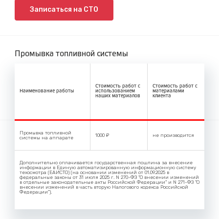
Записаться на СТО
Промывка топливной системы
Стоимость работ с
Стоимость работ с
Наименование работы
использованием
материалами
наших материалов
клиента
Промывка топливной
1000 ₽
не производится
системы на аппарате
Дополнительно оплачивается государственная пошлина за внесение
информации в Единую автоматизированную информационную систему
техосмотра (ЕАИСТО) (на основании изменений от 01.09.2025 в
федеральные законы от 31 июля 2025 г. N 270-ФЗ "О внесении изменений
в отдельные законодательные акты Российской Федерации" и N 271-ФЗ "О
внесении изменений в часть вторую Налогового кодекса Российской
Федерации").