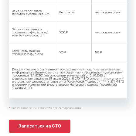
Замена топливного
Бесплатно
не производится
фильтра дизельного, шт.
Замена погружного
топливного фильтра и/
1000 ₽
не производится
или бензонасоса, шт.
Сложность замены
100 ₽
200 ₽
топливного фильтра
Дополнительно оплачивается государственная пошлина за внесение
информации в Единую автоматизированную информационную систему
техосмотра (ЕАИСТО) (на основании изменений от 01.09.2025 в
федеральные законы от 31 июля 2025 г. N 270-ФЗ "О внесении изменений
в отдельные законодательные акты Российской Федерации" и N 271-ФЗ "О
внесении изменений в часть вторую Налогового кодекса Российской
Федерации").
*
Указанные цены являются ориентировочными
Записаться на СТО