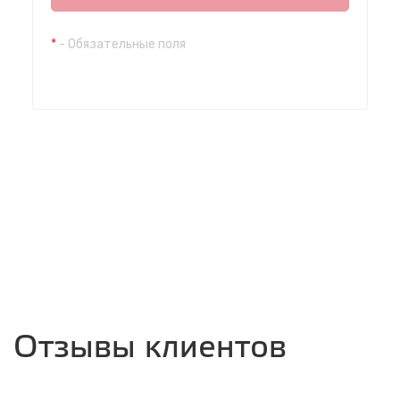
с 8.00 до 22.00, без выходных
*
- Обязательные поля
СТО "Каштакское кольцо"
ул. Красной звезды, 81а
с 8.00 до 22.00, без выходных
СТО "КСК"
г. Чита, Проспект Жукова 13, строение 2.
с 8.00 до 22.00, без выходных
Отзывы клиентов