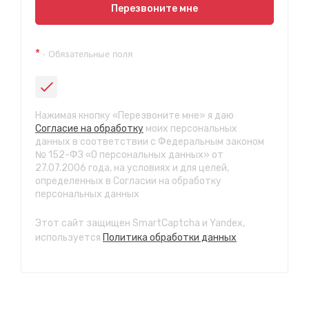
Показать на карте
Перезвоните мне
СТО "Красноярская"
*
- Обязательные поля
ул. Красноярская, 5
с 8.00 до 22.00, без выходных
СТО "Каштакское кольцо"
Нажимая кнопку «Перезвоните мне» я даю
ул. Красной звезды, 81а
Согласие на обработку
моих персональных
с 8.00 до 22.00, без выходных
данных в соответствии с Федеральным законом
№ 152-ФЗ «О персональных данных» от
СТО "КСК"
27.07.2006 года, на условиях и для целей,
г. Чита, Проспект Жукова 13, строение 2.
определенных в Согласии на обработку
с 8.00 до 22.00, без выходных
персональных данных
Этот сайт защищен SmartCaptcha и Yandex,
используется
Политика обработки данных