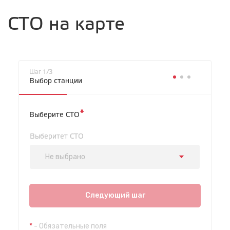
СТО на карте
Шаг 1/3
Выбор станции
*
Выберите СТО
Выберитет СТО
Не выбрано
СТО "Красноярская"
ул. Красноярская, 5
Следующий шаг
с 8.00 до 22.00, без выходных
*
- Обязательные поля
СТО "Каштакское кольцо"