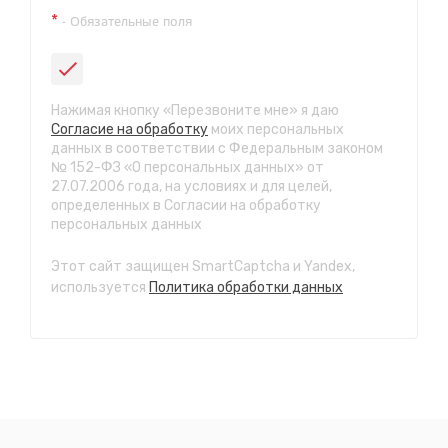
СТО "Красноярская"
*
- Обязательные поля
ул. Красноярская, 5
с 8.00 до 22.00, без выходных
СТО "Каштакское кольцо"
Нажимая кнопку «Перезвоните мне» я даю
ул. Красной звезды, 81а
Согласие на обработку
моих персональных
с 8.00 до 22.00, без выходных
данных в соответствии с Федеральным законом
№ 152-ФЗ «О персональных данных» от
СТО "КСК"
27.07.2006 года, на условиях и для целей,
г. Чита, Проспект Жукова 13, строение 2.
определенных в Согласии на обработку
с 8.00 до 22.00, без выходных
персональных данных
Этот сайт защищен SmartCaptcha и Yandex,
используется
Политика обработки данных