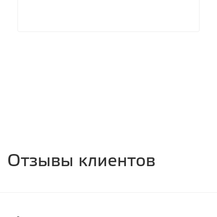
ул. Красной звезды, 81а
с 8.00 до 22.00, без выходных
СТО "КСК"
г. Чита, Проспект Жукова 13, строение 2.
с 8.00 до 22.00, без выходных
Отзывы клиентов