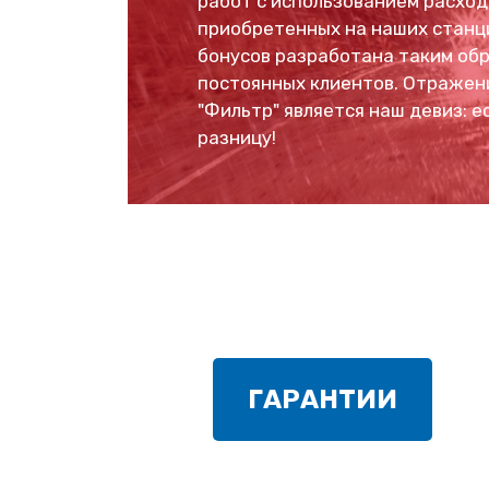
работ с использованием расход
приобретенных на наших станци
бонусов разработана таким об
постоянных клиентов. Отражен
"Фильтр" является наш девиз: 
разницу!
ГАРАНТИИ