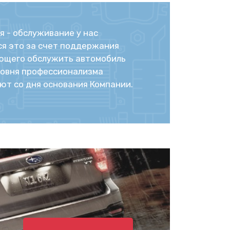
я - обслуживание у нас
ся это за счет поддержания
яющего обслужить автомобиль
ровня профессионализма
ют со дня основания Компании.