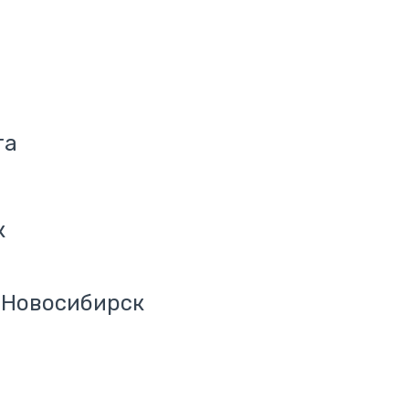
та
к
, Новосибирск