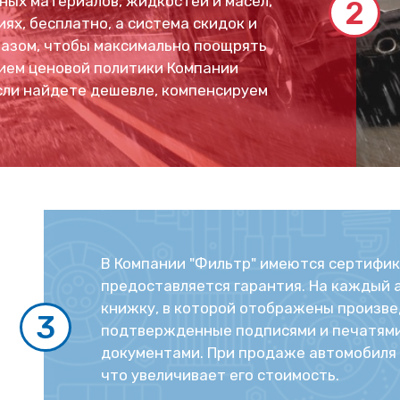
ных материалов, жидкостей и масел,
2
ях, бесплатно, а система скидок и
разом, чтобы максимально поощрять
ием ценовой политики Компании
если найдете дешевле, компенсируем
В Компании "Фильтр" имеются сертифика
предоставляется гарантия. На каждый 
книжку, в которой отображены произве
3
подтвержденные подписями и печатями
документами. При продаже автомобиля 
что увеличивает его стоимость.