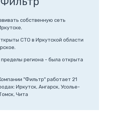
"Фильтр"
азвивать собственную сеть
Иркутске.
открыты СТО в Иркутской области
ирское.
 пределы региона - была открыта
Компании "Фильтр" работает 21
одах: Иркутск, Ангарск, Усолье-
Томск, Чита