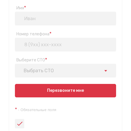
*
Имя
*
Номер телефона
*
Выберите СТО
Выбрать СТО
Показать на карте
Перезвоните мне
Техосмотр на Синюшиной горе
*
- Обязательные поля
ул. Пригородная 1/1 (при выезде из города в сторону
Шелехова)
с 9:00 до 20:00, без выходных