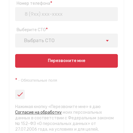
*
Номер телефона
*
Выберите СТО
Выбрать СТО
Показать на карте
Перезвоните мне
Техосмотр на Синюшиной горе
*
- Обязательные поля
ул. Пригородная 1/1 (при выезде из города в сторону
Шелехова)
с 9:00 до 20:00, без выходных
СТО "Байкальская"
Нажимая кнопку «Перезвоните мне» я даю
ул.Байкальская, 58г
Согласие на обработку
моих персональных
с 7.00 до 23.30, без выходных
данных в соответствии с Федеральным законом
№ 152-ФЗ «О персональных данных» от
27.07.2006 года, на условиях и для целей,
СТО "Марата"