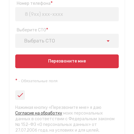
*
Номер телефона
*
Выберите СТО
Выбрать СТО
Показать на карте
Перезвоните мне
Техосмотр на Синюшиной горе
*
- Обязательные поля
ул. Пригородная 1/1 (при выезде из города в сторону
Шелехова)
с 9:00 до 20:00, без выходных
СТО "Байкальская"
Нажимая кнопку «Перезвоните мне» я даю
ул.Байкальская, 58г
Согласие на обработку
моих персональных
с 7.00 до 23.30, без выходных
данных в соответствии с Федеральным законом
№ 152-ФЗ «О персональных данных» от
27.07.2006 года, на условиях и для целей,
СТО "Марата"