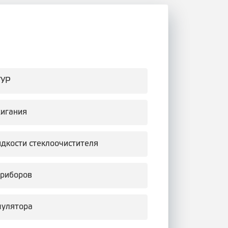
ГУР
жигания
идкости стеклоочистителя
приборов
мулятора