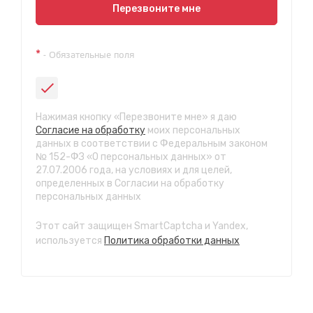
Показать на карте
Перезвоните мне
Техосмотр на Синюшиной горе
*
- Обязательные поля
ул. Пригородная 1/1 (при выезде из города в сторону
Шелехова)
с 9:00 до 20:00, без выходных
СТО "Байкальская"
Нажимая кнопку «Перезвоните мне» я даю
ул.Байкальская, 58г
Согласие на обработку
моих персональных
с 7.00 до 23.30, без выходных
данных в соответствии с Федеральным законом
№ 152-ФЗ «О персональных данных» от
27.07.2006 года, на условиях и для целей,
СТО "Марата"
определенных в Согласии на обработку
ул. Рабочего штаба, 96
персональных данных
с 7.00 до 21.30, без выходных
Этот сайт защищен SmartCaptcha и Yandex,
СТО "Ново-Ленино"
используется
Политика обработки данных
ул. Розы Люксембург, 97
с 8.00 до 22.30, без выходных
СТО "Байкальский тракт"
12 км. Байкальского тракта, 3км. от мкр. Солнечный