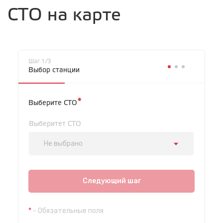
СТО на карте
Шаг 1/3
Выбор станции
*
Выберите СТО
Выберитет СТО
Не выбрано
СТО "Байкальская"
ул.Байкальская, 58г
Следующий шаг
с 7.00 до 23.30, без выходных
*
- Обязательные поля
СТО "Марата"