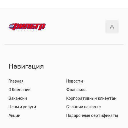
с 8.00 до 22.30, без выходных
СТО "ДОК"
ул. Днепровская, 2/1
с 8.00 до 22.30, без выходных
СТО "Синюшина гора"
ул. Пригородная, 1/1 (при выезде из города в сторону
Шелехова)
с 8.00 до 22.30, без выходных
Навигация
Главная
Новости
О Компании
Франшиза
Вакансии
Корпоративным клиентам
Цены и услуги
Станции на карте
Акции
Подарочные сертификаты