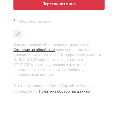
Показать на карте
Перезвоните мне
Техосмотр на Синюшиной горе
*
- Обязательные поля
ул. Пригородная 1/1 (при выезде из города в сторону
Шелехова)
с 9:00 до 20:00, без выходных
СТО "Байкальская"
Нажимая кнопку «Перезвоните мне» я даю
ул.Байкальская, 58г
Согласие на обработку
моих персональных
с 7.00 до 23.30, без выходных
данных в соответствии с Федеральным законом
№ 152-ФЗ «О персональных данных» от
27.07.2006 года, на условиях и для целей,
СТО "Марата"
определенных в Согласии на обработку
ул. Рабочего штаба, 96
персональных данных
с 7.00 до 21.30, без выходных
Этот сайт защищен SmartCaptcha и Yandex,
СТО "Ново-Ленино"
используется
Политика обработки данных
ул. Розы Люксембург, 97
с 8.00 до 22.30, без выходных
СТО "Байкальский тракт"
12 км. Байкальского тракта, 3км. от мкр. Солнечный