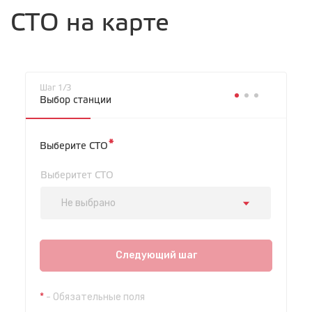
СТО на карте
Шаг 1/3
Выбор станции
*
Выберите СТО
Выберитет СТО
Не выбрано
СТО "Байкальская"
ул.Байкальская, 58г
Следующий шаг
с 7.00 до 23.30, без выходных
*
- Обязательные поля
СТО "Марата"