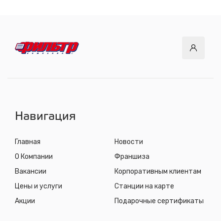
с 8.00 до 22.30, без выходных
СТО "ДОК"
ул. Днепровская, 2/1
с 8.00 до 22.30, без выходных
СТО "Синюшина гора"
ул. Пригородная, 1/1 (при выезде из города в сторону
Шелехова)
с 8.00 до 22.30, без выходных
Навигация
Главная
Новости
О Компании
Франшиза
Вакансии
Корпоративным клиентам
Цены и услуги
Станции на карте
Акции
Подарочные сертификаты