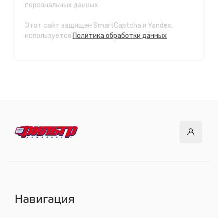
персональных данных
с 7.00 до 21.30, без выходных
Этот сайт защищен SmartCaptcha и Yandex,
СТО "Ново-Ленино"
используется
Политика обработки данных
ул. Розы Люксембург, 97
с 8.00 до 22.30, без выходных
СТО "Байкальский тракт"
12 км. Байкальского тракта, 3км. от мкр. Солнечный
с 8.00 до 22.30, без выходных
СТО "ДОК"
ул. Днепровская, 2/1
с 8.00 до 22.30, без выходных
СТО "Синюшина гора"
ул. Пригородная, 1/1 (при выезде из города в сторону
Шелехова)
с 8.00 до 22.30, без выходных
Навигация