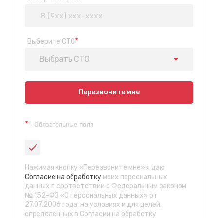
*
Выберите СТО
Выбрать СТО
Показать на карте
Перезвоните мне
Техосмотр на Синюшиной горе
*
- Обязательные поля
ул. Пригородная 1/1 (при выезде из города в сторону
Шелехова)
с 9:00 до 20:00, без выходных
СТО "Байкальская"
Нажимая кнопку «Перезвоните мне» я даю
ул.Байкальская, 58г
Согласие на обработку
моих персональных
с 7.00 до 23.30, без выходных
данных в соответствии с Федеральным законом
№ 152-ФЗ «О персональных данных» от
27.07.2006 года, на условиях и для целей,
СТО "Марата"
определенных в Согласии на обработку
ул. Рабочего штаба, 96