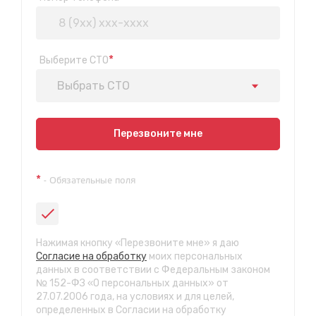
*
Выберите СТО
Выбрать СТО
Показать на карте
Перезвоните мне
Техосмотр на Синюшиной горе
*
- Обязательные поля
ул. Пригородная 1/1 (при выезде из города в сторону
Шелехова)
с 9:00 до 20:00, без выходных
СТО "Байкальская"
Нажимая кнопку «Перезвоните мне» я даю
ул.Байкальская, 58г
Согласие на обработку
моих персональных
с 7.00 до 23.30, без выходных
данных в соответствии с Федеральным законом
№ 152-ФЗ «О персональных данных» от
27.07.2006 года, на условиях и для целей,
СТО "Марата"
определенных в Согласии на обработку
ул. Рабочего штаба, 96