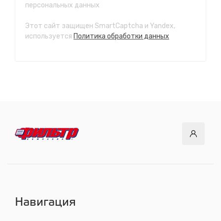
персональных данных
с 7.00 до 21.30, без выходных
Этот сайт защищен SmartCaptcha и Yandex,
СТО "Ново-Ленино"
используется
Политика обработки данных
ул. Розы Люксембург, 97
с 8.00 до 22.30, без выходных
СТО "Байкальский тракт"
12 км. Байкальского тракта, 3км. от мкр. Солнечный
с 8.00 до 22.30, без выходных
СТО "ДОК"
ул. Днепровская, 2/1
с 8.00 до 22.30, без выходных
СТО "Синюшина гора"
ул. Пригородная, 1/1 (при выезде из города в сторону
Шелехова)
с 8.00 до 22.30, без выходных
Навигация