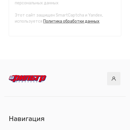
персональных данных
с 7.00 до 21.30, без выходных
Этот сайт защищен SmartCaptcha и Yandex,
СТО "Ново-Ленино"
используется
Политика обработки данных
ул. Розы Люксембург, 97
с 8.00 до 22.30, без выходных
СТО "Байкальский тракт"
12 км. Байкальского тракта, 3км. от мкр. Солнечный
с 8.00 до 22.30, без выходных
СТО "ДОК"
ул. Днепровская, 2/1
с 8.00 до 22.30, без выходных
СТО "Синюшина гора"
ул. Пригородная, 1/1 (при выезде из города в сторону
Шелехова)
с 8.00 до 22.30, без выходных
Навигация