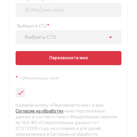
*
Выберите СТО
Выбрать СТО
Показать на карте
Перезвоните мне
Техосмотр на Синюшиной горе
*
- Обязательные поля
ул. Пригородная 1/1 (при выезде из города в сторону
Шелехова)
с 9:00 до 20:00, без выходных
СТО "Байкальская"
Нажимая кнопку «Перезвоните мне» я даю
ул.Байкальская, 58г
Согласие на обработку
моих персональных
с 7.00 до 23.30, без выходных
данных в соответствии с Федеральным законом
№ 152-ФЗ «О персональных данных» от
27.07.2006 года, на условиях и для целей,
СТО "Марата"
определенных в Согласии на обработку
ул. Рабочего штаба, 96