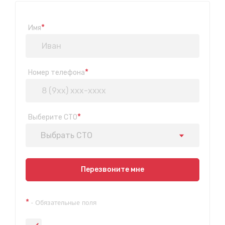
*
Имя
*
Номер телефона
*
Выберите СТО
Выбрать СТО
Показать на карте
Перезвоните мне
Техосмотр на Синюшиной горе
*
- Обязательные поля
ул. Пригородная 1/1 (при выезде из города в сторону
Шелехова)
с 9:00 до 20:00, без выходных