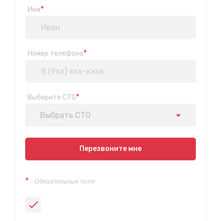
*
Имя
*
Номер телефона
*
Выберите СТО
Выбрать СТО
Показать на карте
Перезвоните мне
Техосмотр на Синюшиной горе
*
- Обязательные поля
ул. Пригородная 1/1 (при выезде из города в сторону
Шелехова)
с 9:00 до 20:00, без выходных