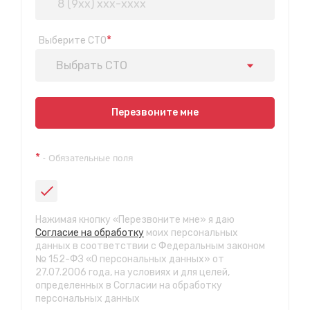
*
Выберите СТО
Выбрать СТО
Показать на карте
Перезвоните мне
Техосмотр на Синюшиной горе
*
- Обязательные поля
ул. Пригородная 1/1 (при выезде из города в сторону
Шелехова)
с 9:00 до 20:00, без выходных
СТО "Байкальская"
Нажимая кнопку «Перезвоните мне» я даю
ул.Байкальская, 58г
Согласие на обработку
моих персональных
с 7.00 до 23.30, без выходных
данных в соответствии с Федеральным законом
№ 152-ФЗ «О персональных данных» от
27.07.2006 года, на условиях и для целей,
СТО "Марата"
определенных в Согласии на обработку
ул. Рабочего штаба, 96
персональных данных
с 7.00 до 21.30, без выходных