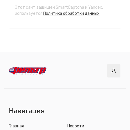
Этот сайт защищен SmartCaptcha и Yandex,
СТО "Ново-Ленино"
используется
Политика обработки данных
ул. Розы Люксембург, 97
с 8.00 до 22.30, без выходных
СТО "Байкальский тракт"
12 км. Байкальского тракта, 3км. от мкр. Солнечный
с 8.00 до 22.30, без выходных
СТО "ДОК"
ул. Днепровская, 2/1
с 8.00 до 22.30, без выходных
СТО "Синюшина гора"
ул. Пригородная, 1/1 (при выезде из города в сторону
Шелехова)
с 8.00 до 22.30, без выходных
Навигация
Главная
Новости