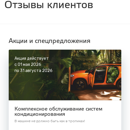
Отзывы клиентов
с 8.00 до 22.30, без выходных
СТО "Синюшина гора"
ул. Пригородная, 1/1 (при выезде из города
в сторону Шелехова)
с 8.00 до 22.30, без выходных
Акции и спецпредложения
Акция действует
с 01 мая 2026
по 31 августа 2026
Комплексное обслуживание систем
кондиционирования
В машине не должно быть как в тропиках!