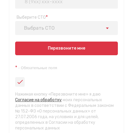
*
Выберите СТО
Выбрать СТО
Показать на карте
Перезвоните мне
Техосмотр на Синюшиной горе
*
- Обязательные поля
ул. Пригородная 1/1 (при выезде из города в сторону
Шелехова)
с 9:00 до 20:00, без выходных
СТО "Байкальская"
Нажимая кнопку «Перезвоните мне» я даю
ул.Байкальская, 58г
Согласие на обработку
моих персональных
с 7.00 до 23.30, без выходных
данных в соответствии с Федеральным законом
№ 152-ФЗ «О персональных данных» от
27.07.2006 года, на условиях и для целей,
СТО "Марата"
определенных в Согласии на обработку
ул. Рабочего штаба, 96
персональных данных
с 7.00 до 21.30, без выходных