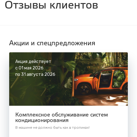
Отзывы клиентов
с 8.00 до 22.30, без выходных
СТО "Синюшина гора"
ул. Пригородная, 1/1 (при выезде из города
в сторону Шелехова)
с 8.00 до 22.30, без выходных
Акции и спецпредложения
Акция действует
с 01 мая 2026
по 31 августа 2026
Комплексное обслуживание систем
кондиционирования
В машине не должно быть как в тропиках!