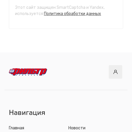
Этот сайт защищен SmartCaptcha и Yandex,
СТО "Ново-Ленино"
используется
Политика обработки данных
ул. Розы Люксембург, 97
с 8.00 до 22.30, без выходных
СТО "Байкальский тракт"
12 км. Байкальского тракта, 3км. от мкр. Солнечный
с 8.00 до 22.30, без выходных
СТО "ДОК"
ул. Днепровская, 2/1
с 8.00 до 22.30, без выходных
СТО "Синюшина гора"
ул. Пригородная, 1/1 (при выезде из города в сторону
Шелехова)
с 8.00 до 22.30, без выходных
Навигация
Главная
Новости