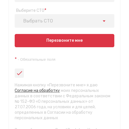
*
Выберите СТО
Выбрать СТО
Показать на карте
Перезвоните мне
Техосмотр на Синюшиной горе
*
- Обязательные поля
ул. Пригородная 1/1 (при выезде из города в сторону
Шелехова)
с 9:00 до 20:00, без выходных
СТО "Байкальская"
Нажимая кнопку «Перезвоните мне» я даю
ул.Байкальская, 58г
Согласие на обработку
моих персональных
с 7.00 до 23.30, без выходных
данных в соответствии с Федеральным законом
№ 152-ФЗ «О персональных данных» от
27.07.2006 года, на условиях и для целей,
СТО "Марата"
определенных в Согласии на обработку
ул. Рабочего штаба, 96
персональных данных
с 7.00 до 21.30, без выходных