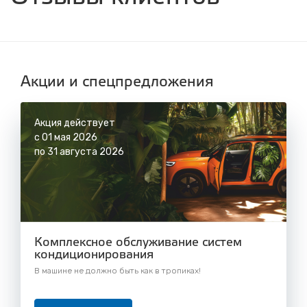
с 8.00 до 22.30, без выходных
СТО "Синюшина гора"
ул. Пригородная, 1/1 (при выезде из города
в сторону Шелехова)
с 8.00 до 22.30, без выходных
Акции и спецпредложения
Акция действует
с 01 мая 2026
по 31 августа 2026
Комплексное обслуживание систем
кондиционирования
В машине не должно быть как в тропиках!