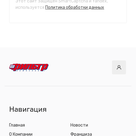
Этот сайт защищен SmartCaptcha и Yandex,
СТО "Ново-Ленино"
используется
Политика обработки данных
ул. Розы Люксембург, 97
с 8.00 до 22.30, без выходных
СТО "Байкальский тракт"
12 км. Байкальского тракта, 3км. от мкр. Солнечный
с 8.00 до 22.30, без выходных
СТО "ДОК"
ул. Днепровская, 2/1
с 8.00 до 22.30, без выходных
СТО "Синюшина гора"
ул. Пригородная, 1/1 (при выезде из города в сторону
Шелехова)
с 8.00 до 22.30, без выходных
Навигация
Главная
Новости
О Компании
Франшиза