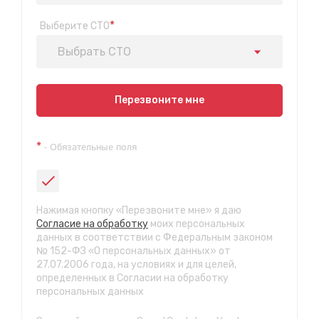
*
Выберите СТО
Выбрать СТО
Показать на карте
Перезвоните мне
Техосмотр на Синюшиной горе
*
- Обязательные поля
ул. Пригородная 1/1 (при выезде из города в сторону
Шелехова)
с 9:00 до 20:00, без выходных
СТО "Байкальская"
Нажимая кнопку «Перезвоните мне» я даю
ул.Байкальская, 58г
Согласие на обработку
моих персональных
с 7.00 до 23.30, без выходных
данных в соответствии с Федеральным законом
№ 152-ФЗ «О персональных данных» от
27.07.2006 года, на условиях и для целей,
СТО "Марата"
определенных в Согласии на обработку
ул. Рабочего штаба, 96
персональных данных
с 7.00 до 21.30, без выходных