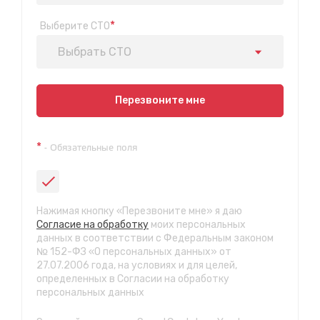
*
Выберите СТО
Выбрать СТО
Показать на карте
Перезвоните мне
Техосмотр на Синюшиной горе
*
- Обязательные поля
ул. Пригородная 1/1 (при выезде из города в сторону
Шелехова)
с 9:00 до 20:00, без выходных
СТО "Байкальская"
Нажимая кнопку «Перезвоните мне» я даю
ул.Байкальская, 58г
Согласие на обработку
моих персональных
с 7.00 до 23.30, без выходных
данных в соответствии с Федеральным законом
№ 152-ФЗ «О персональных данных» от
27.07.2006 года, на условиях и для целей,
СТО "Марата"
определенных в Согласии на обработку
ул. Рабочего штаба, 96
персональных данных
с 7.00 до 21.30, без выходных