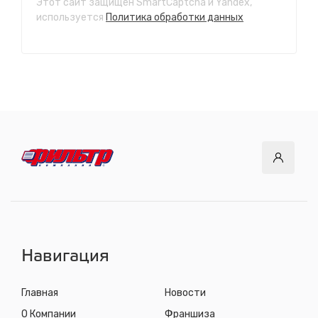
Этот сайт защищен SmartCaptcha и Yandex,
СТО "Ново-Ленино"
используется
Политика обработки данных
ул. Розы Люксембург, 97
с 8.00 до 22.30, без выходных
СТО "Байкальский тракт"
12 км. Байкальского тракта, 3км. от мкр. Солнечный
с 8.00 до 22.30, без выходных
СТО "ДОК"
ул. Днепровская, 2/1
с 8.00 до 22.30, без выходных
СТО "Синюшина гора"
ул. Пригородная, 1/1 (при выезде из города в сторону
Шелехова)
с 8.00 до 22.30, без выходных
Навигация
Главная
Новости
О Компании
Франшиза