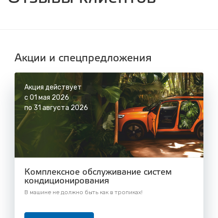
с 8.00 до 22.30, без выходных
СТО "Синюшина гора"
ул. Пригородная, 1/1 (при выезде из города
в сторону Шелехова)
с 8.00 до 22.30, без выходных
Акции и спецпредложения
Акция действует
с 01 мая 2026
по 31 августа 2026
Комплексное обслуживание систем
кондиционирования
В машине не должно быть как в тропиках!