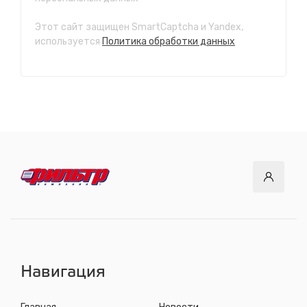
с 7.00 до 21.30, без выходных
Этот сайт защищен SmartCaptcha и Yandex,
СТО "Ново-Ленино"
используется
Политика обработки данных
ул. Розы Люксембург, 97
с 8.00 до 22.30, без выходных
СТО "Байкальский тракт"
12 км. Байкальского тракта, 3км. от мкр. Солнечный
с 8.00 до 22.30, без выходных
СТО "ДОК"
ул. Днепровская, 2/1
с 8.00 до 22.30, без выходных
СТО "Синюшина гора"
ул. Пригородная, 1/1 (при выезде из города в сторону
Шелехова)
с 8.00 до 22.30, без выходных
Навигация