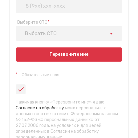
*
Выберите СТО
Выбрать СТО
Показать на карте
Перезвоните мне
Техосмотр на Синюшиной горе
*
- Обязательные поля
ул. Пригородная 1/1 (при выезде из города в сторону
Шелехова)
с 9:00 до 20:00, без выходных
СТО "Байкальская"
Нажимая кнопку «Перезвоните мне» я даю
ул.Байкальская, 58г
Согласие на обработку
моих персональных
с 7.00 до 23.30, без выходных
данных в соответствии с Федеральным законом
№ 152-ФЗ «О персональных данных» от
27.07.2006 года, на условиях и для целей,
СТО "Марата"
определенных в Согласии на обработку
ул. Рабочего штаба, 96
персональных данных