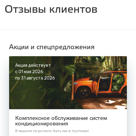
ул. Днепровская, 2/1
Отзывы клиентов
с 8.00 до 22.30, без выходных
СТО "Синюшина гора"
ул. Пригородная, 1/1 (при выезде из города
в сторону Шелехова)
с 8.00 до 22.30, без выходных
Акции и спецпредложения
Акция действует
с 01 мая 2026
по 31 августа 2026
Комплексное обслуживание систем
кондиционирования
В машине не должно быть как в тропиках!