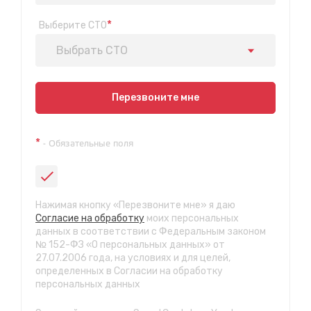
*
Выберите СТО
Выбрать СТО
Показать на карте
Перезвоните мне
Техосмотр на Синюшиной горе
*
- Обязательные поля
ул. Пригородная 1/1 (при выезде из города в сторону
Шелехова)
с 9:00 до 20:00, без выходных
СТО "Байкальская"
Нажимая кнопку «Перезвоните мне» я даю
ул.Байкальская, 58г
Согласие на обработку
моих персональных
с 7.00 до 23.30, без выходных
данных в соответствии с Федеральным законом
№ 152-ФЗ «О персональных данных» от
27.07.2006 года, на условиях и для целей,
СТО "Марата"
определенных в Согласии на обработку
ул. Рабочего штаба, 96
персональных данных
с 7.00 до 21.30, без выходных