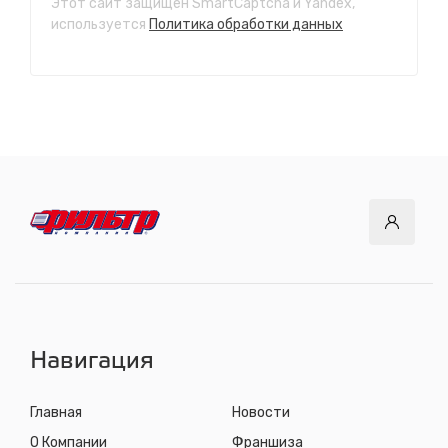
Этот сайт защищен SmartCaptcha и Yandex,
СТО "Ново-Ленино"
используется
Политика обработки данных
ул. Розы Люксембург, 97
с 8.00 до 22.30, без выходных
СТО "Байкальский тракт"
12 км. Байкальского тракта, 3км. от мкр. Солнечный
с 8.00 до 22.30, без выходных
СТО "ДОК"
ул. Днепровская, 2/1
с 8.00 до 22.30, без выходных
СТО "Синюшина гора"
ул. Пригородная, 1/1 (при выезде из города в сторону
Шелехова)
с 8.00 до 22.30, без выходных
Навигация
Главная
Новости
О Компании
Франшиза