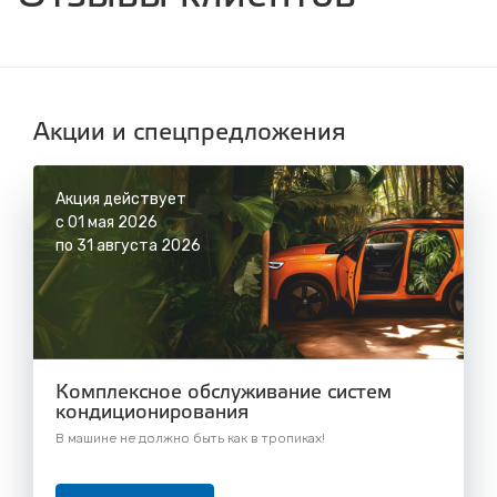
с 8.00 до 22.30, без выходных
СТО "Синюшина гора"
ул. Пригородная, 1/1 (при выезде из города
в сторону Шелехова)
с 8.00 до 22.30, без выходных
Акции и спецпредложения
Акция действует
с 01 мая 2026
по 31 августа 2026
Комплексное обслуживание систем
кондиционирования
В машине не должно быть как в тропиках!