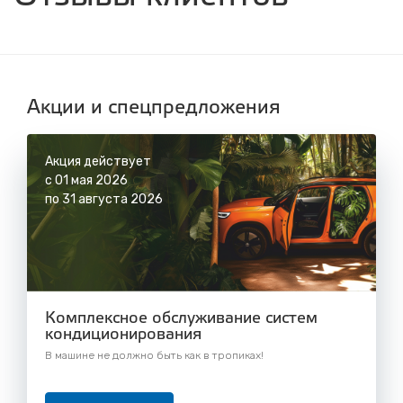
с 8.00 до 22.30, без выходных
СТО "Синюшина гора"
ул. Пригородная, 1/1 (при выезде из города
в сторону Шелехова)
с 8.00 до 22.30, без выходных
Акции и спецпредложения
Акция действует
с 01 мая 2026
по 31 августа 2026
Комплексное обслуживание систем
кондиционирования
В машине не должно быть как в тропиках!