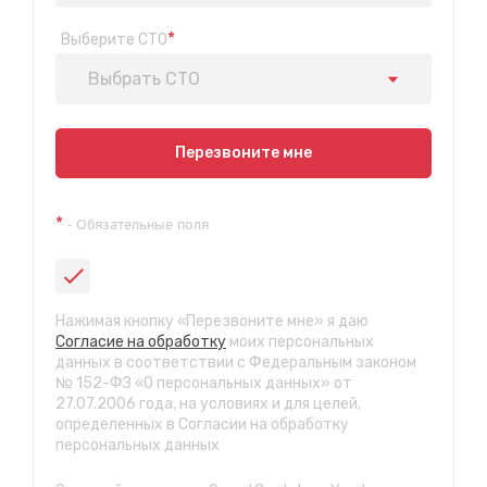
*
Выберите СТО
Выбрать СТО
Показать на карте
Перезвоните мне
Техосмотр на Синюшиной горе
*
- Обязательные поля
ул. Пригородная 1/1 (при выезде из города в сторону
Шелехова)
с 9:00 до 20:00, без выходных
СТО "Байкальская"
Нажимая кнопку «Перезвоните мне» я даю
ул.Байкальская, 58г
Согласие на обработку
моих персональных
с 7.00 до 23.30, без выходных
данных в соответствии с Федеральным законом
№ 152-ФЗ «О персональных данных» от
27.07.2006 года, на условиях и для целей,
СТО "Марата"
определенных в Согласии на обработку
ул. Рабочего штаба, 96
персональных данных
с 7.00 до 21.30, без выходных