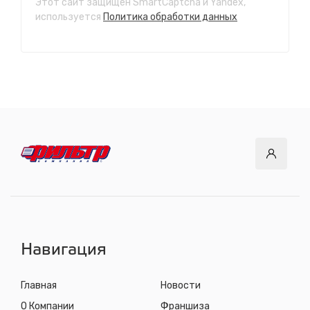
Этот сайт защищен SmartCaptcha и Yandex,
СТО "Ново-Ленино"
используется
Политика обработки данных
ул. Розы Люксембург, 97
с 8.00 до 22.30, без выходных
СТО "Байкальский тракт"
12 км. Байкальского тракта, 3км. от мкр. Солнечный
с 8.00 до 22.30, без выходных
СТО "ДОК"
ул. Днепровская, 2/1
с 8.00 до 22.30, без выходных
СТО "Синюшина гора"
ул. Пригородная, 1/1 (при выезде из города в сторону
Шелехова)
с 8.00 до 22.30, без выходных
Навигация
Главная
Новости
О Компании
Франшиза