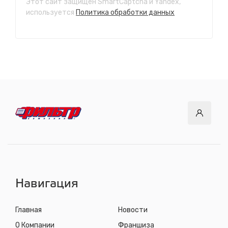
Этот сайт защищен SmartCaptcha и Yandex,
СТО "Ново-Ленино"
используется
Политика обработки данных
ул. Розы Люксембург, 97
с 8.00 до 22.30, без выходных
СТО "Байкальский тракт"
12 км. Байкальского тракта, 3км. от мкр. Солнечный
с 8.00 до 22.30, без выходных
СТО "ДОК"
ул. Днепровская, 2/1
с 8.00 до 22.30, без выходных
СТО "Синюшина гора"
ул. Пригородная, 1/1 (при выезде из города в сторону
Шелехова)
с 8.00 до 22.30, без выходных
Навигация
Главная
Новости
О Компании
Франшиза