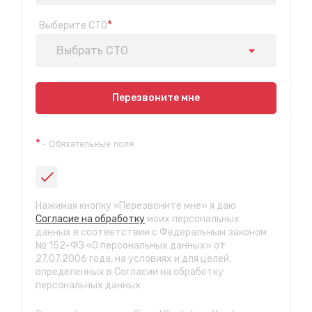
*
Выберите СТО
Выбрать СТО
Показать на карте
Перезвоните мне
Техосмотр на Синюшиной горе
*
- Обязательные поля
ул. Пригородная 1/1 (при выезде из города в сторону
Шелехова)
с 9:00 до 20:00, без выходных
СТО "Байкальская"
Нажимая кнопку «Перезвоните мне» я даю
ул.Байкальская, 58г
Согласие на обработку
моих персональных
с 7.00 до 23.30, без выходных
данных в соответствии с Федеральным законом
№ 152-ФЗ «О персональных данных» от
27.07.2006 года, на условиях и для целей,
СТО "Марата"
определенных в Согласии на обработку
ул. Рабочего штаба, 96
персональных данных
с 7.00 до 21.30, без выходных