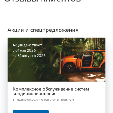
с 8.00 до 22.30, без выходных
СТО "Синюшина гора"
ул. Пригородная, 1/1 (при выезде из города
в сторону Шелехова)
с 8.00 до 22.30, без выходных
Акции и спецпредложения
Акция действует
с 01 мая 2026
по 31 августа 2026
Комплексное обслуживание систем
кондиционирования
В машине не должно быть как в тропиках!