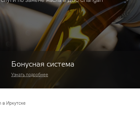
луги по замене масла в ДВС Changan
Бонусная система
Узнать подробнее
n в Иркутске