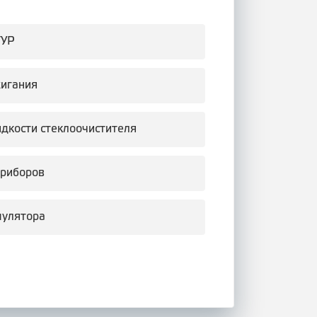
ГУР
жигания
идкости стеклоочистителя
приборов
мулятора