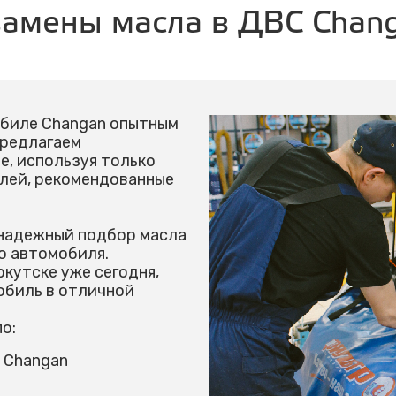
замены масла в ДВС Chan
обиле Changan опытным
предлагаем
, используя только
елей, рекомендованные
надежный подбор масла
о автомобиля.
ркутске уже сегодня,
обиль в отличной
о:
 Changan