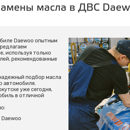
 замены масла в ДВС Dae
обиле Daewoo опытным
предлагаем
, используя только
елей, рекомендованные
надежный подбор масла
о автомобиля.
ркутске уже сегодня,
обиль в отличной
о:
 Daewoo