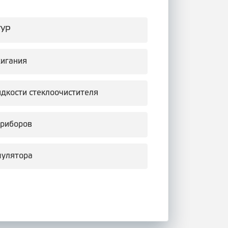
ГУР
жигания
идкости стеклоочистителя
приборов
мулятора