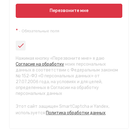
Показать на карте
Перезвоните мне
Техосмотр на Синюшиной горе
*
- Обязательные поля
ул. Пригородная 1/1 (при выезде из города в сторону
Шелехова)
с 9:00 до 20:00, без выходных
СТО "Байкальская"
Нажимая кнопку «Перезвоните мне» я даю
ул.Байкальская, 58г
Согласие на обработку
моих персональных
с 7.00 до 23.30, без выходных
данных в соответствии с Федеральным законом
№ 152-ФЗ «О персональных данных» от
27.07.2006 года, на условиях и для целей,
СТО "Марата"
определенных в Согласии на обработку
ул. Рабочего штаба, 96
персональных данных
с 7.00 до 21.30, без выходных
Этот сайт защищен SmartCaptcha и Yandex,
СТО "Ново-Ленино"
используется
Политика обработки данных
ул. Розы Люксембург, 97
с 8.00 до 22.30, без выходных
СТО "Байкальский тракт"