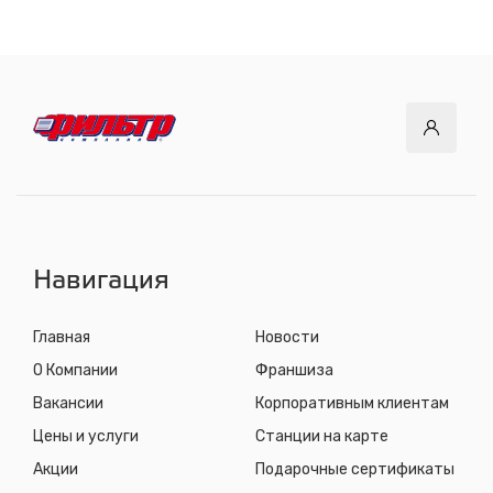
12 км. Байкальского тракта, 3км. от мкр. Солнечный
с 8.00 до 22.30, без выходных
СТО "ДОК"
ул. Днепровская, 2/1
с 8.00 до 22.30, без выходных
СТО "Синюшина гора"
ул. Пригородная, 1/1 (при выезде из города в сторону
Шелехова)
с 8.00 до 22.30, без выходных
Навигация
Главная
Новости
О Компании
Франшиза
Вакансии
Корпоративным клиентам
Цены и услуги
Станции на карте
Акции
Подарочные сертификаты