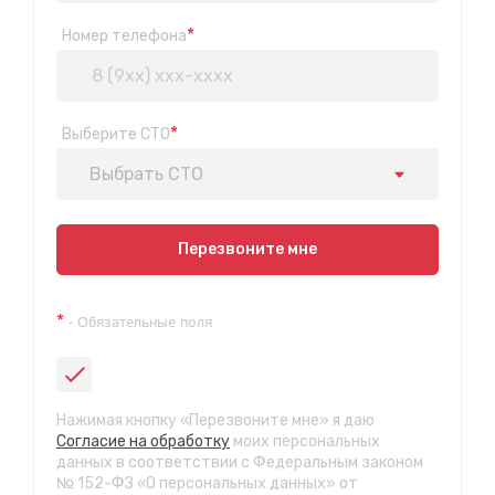
*
Номер телефона
*
Выберите СТО
Выбрать СТО
Показать на карте
Перезвоните мне
Техосмотр на Синюшиной горе
*
- Обязательные поля
ул. Пригородная 1/1 (при выезде из города в сторону
Шелехова)
с 9:00 до 20:00, без выходных
СТО "Байкальская"
Нажимая кнопку «Перезвоните мне» я даю
ул.Байкальская, 58г
Согласие на обработку
моих персональных
с 7.00 до 23.30, без выходных
данных в соответствии с Федеральным законом
№ 152-ФЗ «О персональных данных» от