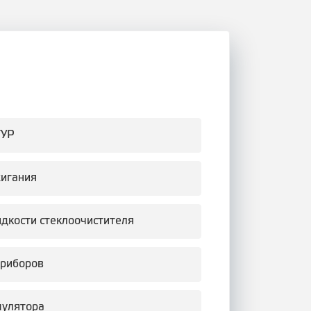
ГУР
жигания
идкости стеклоочистителя
приборов
мулятора