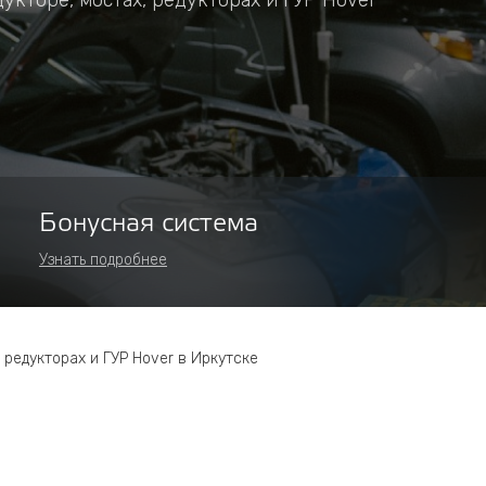
укторе, мостах, редукторах и ГУР Hover
Бонусная система
Узнать подробнее
 редукторах и ГУР Hover в Иркутске