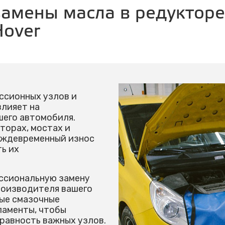
замены масла в редукторе
Hover
ссионных узлов и
влияет на
шего автомобиля.
торах, мостах и
еждевременный износ
ь их
ссиональную замену
роизводителя вашего
ные смазочные
ламенты, чтобы
равность важных узлов.