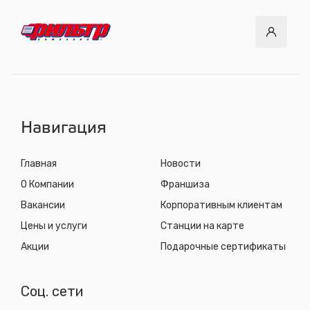
СТО "ДОК"
ул. Днепровская, 2/1
с 8.00 до 22.30, без выходных
СТО "Синюшина гора"
ул. Пригородная, 1/1 (при выезде из города в сторону
Шелехова)
с 8.00 до 22.30, без выходных
Навигация
Главная
Новости
О Компании
Франшиза
Вакансии
Корпоративным клиентам
Цены и услуги
Станции на карте
Акции
Подарочные сертификаты
Соц. сети