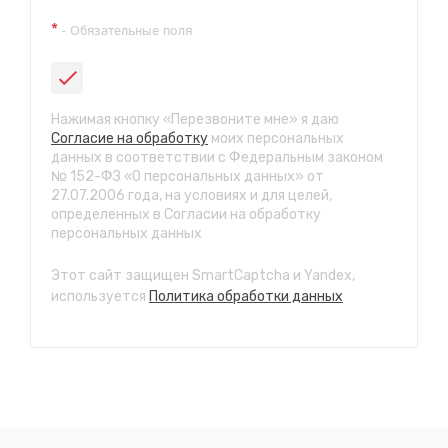
Техосмотр на Синюшиной горе
*
- Обязательные поля
ул. Пригородная 1/1 (при выезде из города в сторону
Шелехова)
с 9:00 до 20:00, без выходных
СТО "Байкальская"
Нажимая кнопку «Перезвоните мне» я даю
ул.Байкальская, 58г
Согласие на обработку
моих персональных
с 7.00 до 23.30, без выходных
данных в соответствии с Федеральным законом
№ 152-ФЗ «О персональных данных» от
27.07.2006 года, на условиях и для целей,
СТО "Марата"
определенных в Согласии на обработку
ул. Рабочего штаба, 96
персональных данных
с 7.00 до 21.30, без выходных
Этот сайт защищен SmartCaptcha и Yandex,
СТО "Ново-Ленино"
используется
Политика обработки данных
ул. Розы Люксембург, 97
с 8.00 до 22.30, без выходных
СТО "Байкальский тракт"
12 км. Байкальского тракта, 3км. от мкр. Солнечный
с 8.00 до 22.30, без выходных