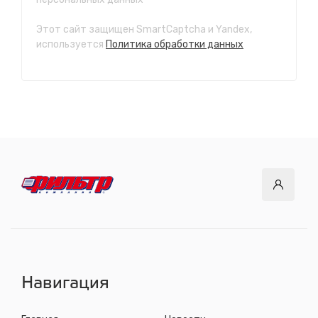
с 7.00 до 21.30, без выходных
Этот сайт защищен SmartCaptcha и Yandex,
СТО "Ново-Ленино"
используется
Политика обработки данных
ул. Розы Люксембург, 97
с 8.00 до 22.30, без выходных
СТО "Байкальский тракт"
12 км. Байкальского тракта, 3км. от мкр. Солнечный
с 8.00 до 22.30, без выходных
СТО "ДОК"
ул. Днепровская, 2/1
с 8.00 до 22.30, без выходных
СТО "Синюшина гора"
ул. Пригородная, 1/1 (при выезде из города в сторону
Шелехова)
с 8.00 до 22.30, без выходных
Навигация