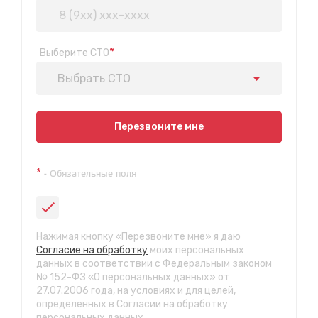
*
Выберите СТО
Выбрать СТО
Показать на карте
Перезвоните мне
Техосмотр на Синюшиной горе
*
- Обязательные поля
ул. Пригородная 1/1 (при выезде из города в сторону
Шелехова)
с 9:00 до 20:00, без выходных
СТО "Байкальская"
Нажимая кнопку «Перезвоните мне» я даю
ул.Байкальская, 58г
Согласие на обработку
моих персональных
с 7.00 до 23.30, без выходных
данных в соответствии с Федеральным законом
№ 152-ФЗ «О персональных данных» от
27.07.2006 года, на условиях и для целей,
СТО "Марата"
определенных в Согласии на обработку
ул. Рабочего штаба, 96
персональных данных