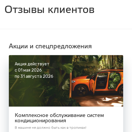
ул. Днепровская, 2/1
Отзывы клиентов
с 8.00 до 22.30, без выходных
СТО "Синюшина гора"
ул. Пригородная, 1/1 (при выезде из города
в сторону Шелехова)
с 8.00 до 22.30, без выходных
Акции и спецпредложения
Акция действует
с 01 мая 2026
по 31 августа 2026
Комплексное обслуживание систем
кондиционирования
В машине не должно быть как в тропиках!