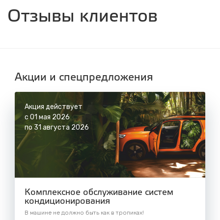
ул. Днепровская, 2/1
Отзывы клиентов
с 8.00 до 22.30, без выходных
СТО "Синюшина гора"
ул. Пригородная, 1/1 (при выезде из города
в сторону Шелехова)
с 8.00 до 22.30, без выходных
Акции и спецпредложения
Акция действует
с 01 мая 2026
по 31 августа 2026
Комплексное обслуживание систем
кондиционирования
В машине не должно быть как в тропиках!