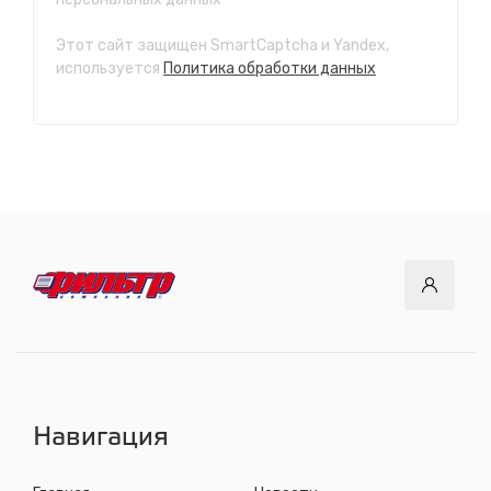
с 7.00 до 21.30, без выходных
Этот сайт защищен SmartCaptcha и Yandex,
СТО "Ново-Ленино"
используется
Политика обработки данных
ул. Розы Люксембург, 97
с 8.00 до 22.30, без выходных
СТО "Байкальский тракт"
12 км. Байкальского тракта, 3км. от мкр. Солнечный
с 8.00 до 22.30, без выходных
СТО "ДОК"
ул. Днепровская, 2/1
с 8.00 до 22.30, без выходных
СТО "Синюшина гора"
ул. Пригородная, 1/1 (при выезде из города в сторону
Шелехова)
с 8.00 до 22.30, без выходных
Навигация