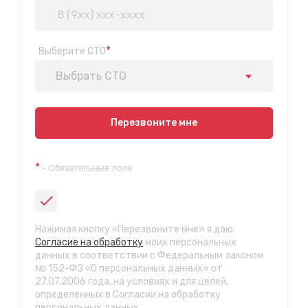
*
Выберите СТО
Выбрать СТО
Показать на карте
Перезвоните мне
Техосмотр на Синюшиной горе
*
- Обязательные поля
ул. Пригородная 1/1 (при выезде из города в сторону
Шелехова)
с 9:00 до 20:00, без выходных
СТО "Байкальская"
Нажимая кнопку «Перезвоните мне» я даю
ул.Байкальская, 58г
Согласие на обработку
моих персональных
с 7.00 до 23.30, без выходных
данных в соответствии с Федеральным законом
№ 152-ФЗ «О персональных данных» от
27.07.2006 года, на условиях и для целей,
СТО "Марата"
определенных в Согласии на обработку
ул. Рабочего штаба, 96
персональных данных