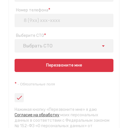
*
Номер телефона
*
Выберите СТО
Выбрать СТО
Показать на карте
Перезвоните мне
Техосмотр на Синюшиной горе
*
- Обязательные поля
ул. Пригородная 1/1 (при выезде из города в сторону
Шелехова)
с 9:00 до 20:00, без выходных
СТО "Байкальская"
Нажимая кнопку «Перезвоните мне» я даю
ул.Байкальская, 58г
Согласие на обработку
моих персональных
с 7.00 до 23.30, без выходных
данных в соответствии с Федеральным законом
№ 152-ФЗ «О персональных данных» от