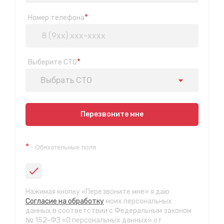
*
Номер телефона
*
Выберите СТО
Выбрать СТО
Показать на карте
Перезвоните мне
Техосмотр на Синюшиной горе
*
- Обязательные поля
ул. Пригородная 1/1 (при выезде из города в сторону
Шелехова)
с 9:00 до 20:00, без выходных
СТО "Байкальская"
Нажимая кнопку «Перезвоните мне» я даю
ул.Байкальская, 58г
Согласие на обработку
моих персональных
с 7.00 до 23.30, без выходных
данных в соответствии с Федеральным законом
№ 152-ФЗ «О персональных данных» от