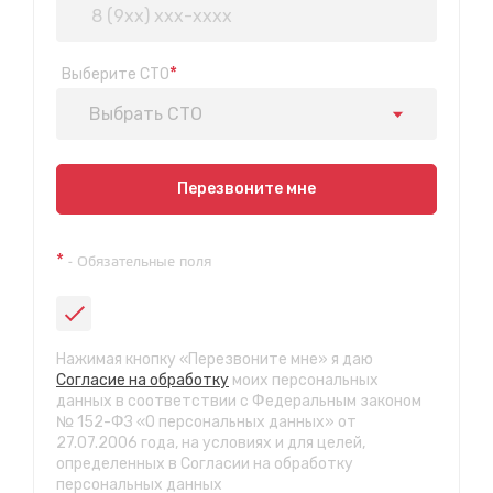
*
Выберите СТО
Выбрать СТО
Показать на карте
Перезвоните мне
Техосмотр на Синюшиной горе
*
- Обязательные поля
ул. Пригородная 1/1 (при выезде из города в сторону
Шелехова)
с 9:00 до 20:00, без выходных
СТО "Байкальская"
Нажимая кнопку «Перезвоните мне» я даю
ул.Байкальская, 58г
Согласие на обработку
моих персональных
с 7.00 до 23.30, без выходных
данных в соответствии с Федеральным законом
№ 152-ФЗ «О персональных данных» от
27.07.2006 года, на условиях и для целей,
СТО "Марата"
определенных в Согласии на обработку
ул. Рабочего штаба, 96
персональных данных
с 7.00 до 21.30, без выходных