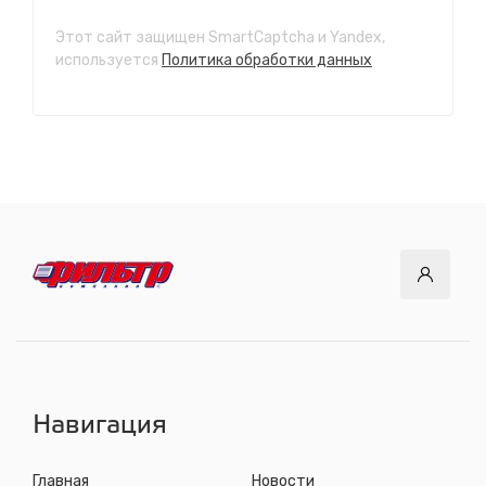
Этот сайт защищен SmartCaptcha и Yandex,
СТО "Ново-Ленино"
используется
Политика обработки данных
ул. Розы Люксембург, 97
с 8.00 до 22.30, без выходных
СТО "Байкальский тракт"
12 км. Байкальского тракта, 3км. от мкр. Солнечный
с 8.00 до 22.30, без выходных
СТО "ДОК"
ул. Днепровская, 2/1
с 8.00 до 22.30, без выходных
СТО "Синюшина гора"
ул. Пригородная, 1/1 (при выезде из города в сторону
Шелехова)
с 8.00 до 22.30, без выходных
Навигация
Главная
Новости