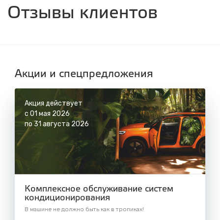
ул. Днепровская, 2/1
Отзывы клиентов
с 8.00 до 22.30, без выходных
СТО "Синюшина гора"
ул. Пригородная, 1/1 (при выезде из города
в сторону Шелехова)
с 8.00 до 22.30, без выходных
Акции и спецпредложения
Акция действует
с 01 мая 2026
по 31 августа 2026
Комплексное обслуживание систем
кондиционирования
В машине не должно быть как в тропиках!