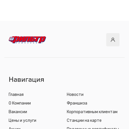
СТО "Байкальский тракт"
12 км. Байкальского тракта, 3км. от мкр. Солнечный
с 8.00 до 22.30, без выходных
СТО "ДОК"
ул. Днепровская, 2/1
с 8.00 до 22.30, без выходных
СТО "Синюшина гора"
ул. Пригородная, 1/1 (при выезде из города в сторону
Шелехова)
с 8.00 до 22.30, без выходных
Навигация
Главная
Новости
О Компании
Франшиза
Вакансии
Корпоративным клиентам
Цены и услуги
Станции на карте