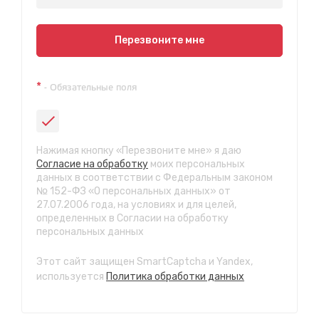
Показать на карте
Перезвоните мне
Техосмотр на Синюшиной горе
*
- Обязательные поля
ул. Пригородная 1/1 (при выезде из города в сторону
Шелехова)
с 9:00 до 20:00, без выходных
СТО "Байкальская"
Нажимая кнопку «Перезвоните мне» я даю
ул.Байкальская, 58г
Согласие на обработку
моих персональных
с 7.00 до 23.30, без выходных
данных в соответствии с Федеральным законом
№ 152-ФЗ «О персональных данных» от
27.07.2006 года, на условиях и для целей,
СТО "Марата"
определенных в Согласии на обработку
ул. Рабочего штаба, 96
персональных данных
с 7.00 до 21.30, без выходных
Этот сайт защищен SmartCaptcha и Yandex,
СТО "Ново-Ленино"
используется
Политика обработки данных
ул. Розы Люксембург, 97
с 8.00 до 22.30, без выходных