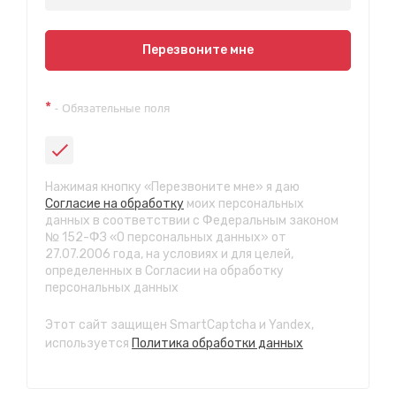
Показать на карте
Перезвоните мне
Техосмотр на Синюшиной горе
*
- Обязательные поля
ул. Пригородная 1/1 (при выезде из города в сторону
Шелехова)
с 9:00 до 20:00, без выходных
СТО "Байкальская"
Нажимая кнопку «Перезвоните мне» я даю
ул.Байкальская, 58г
Согласие на обработку
моих персональных
с 7.00 до 23.30, без выходных
данных в соответствии с Федеральным законом
№ 152-ФЗ «О персональных данных» от
27.07.2006 года, на условиях и для целей,
СТО "Марата"
определенных в Согласии на обработку
ул. Рабочего штаба, 96
персональных данных
с 7.00 до 21.30, без выходных
Этот сайт защищен SmartCaptcha и Yandex,
СТО "Ново-Ленино"
используется
Политика обработки данных
ул. Розы Люксембург, 97
с 8.00 до 22.30, без выходных