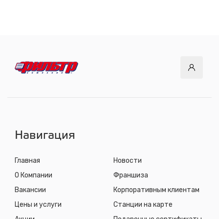
СТО "Байкальский тракт"
12 км. Байкальского тракта, 3км. от мкр. Солнечный
с 8.00 до 22.30, без выходных
СТО "ДОК"
ул. Днепровская, 2/1
с 8.00 до 22.30, без выходных
СТО "Синюшина гора"
ул. Пригородная, 1/1 (при выезде из города в сторону
Шелехова)
с 8.00 до 22.30, без выходных
Навигация
Главная
Новости
О Компании
Франшиза
Вакансии
Корпоративным клиентам
Цены и услуги
Станции на карте