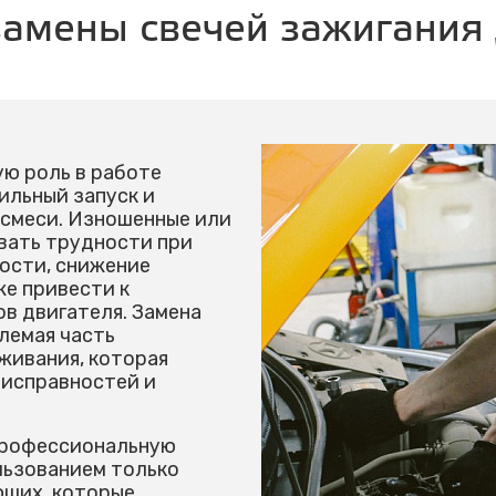
замены свечей зажигания 
ую роль в работе
ильный запуск и
 смеси. Изношенные или
вать трудности при
ности, снижение
е привести к
в двигателя. Замена
лемая часть
живания, которая
еисправностей и
профессиональную
льзованием только
щих, которые