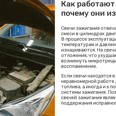
Как работают
почему они и
Свечи зажигания отвеч
смеси в цилиндрах двиг
В процессе эксплуатац
температурам и давлени
изнашиваются. На свеча
отложения, что ухудшае
возникнуть микротрещи
воспламенение.
Если свечи находятся в
неравномерной работе 
топлива, а иногда и к 
системы зажигания. Поэ
свечей зажигания явля
поддержания исправног