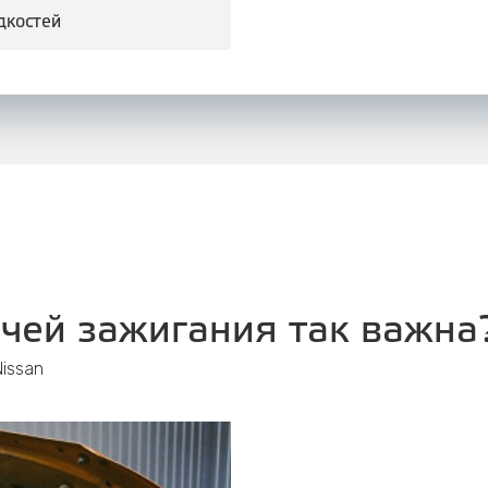
дкостей
чей зажигания так важна
issan