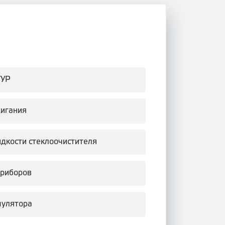
ГУР
жигания
идкости стеклоочистителя
приборов
мулятора