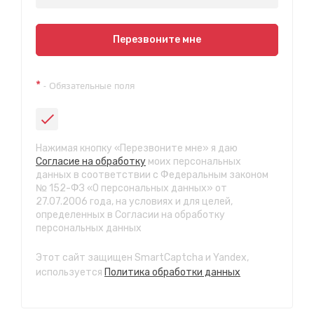
Показать на карте
Перезвоните мне
Техосмотр на Синюшиной горе
*
- Обязательные поля
ул. Пригородная 1/1 (при выезде из города в сторону
Шелехова)
с 9:00 до 20:00, без выходных
СТО "Байкальская"
Нажимая кнопку «Перезвоните мне» я даю
ул.Байкальская, 58г
Согласие на обработку
моих персональных
с 7.00 до 23.30, без выходных
данных в соответствии с Федеральным законом
№ 152-ФЗ «О персональных данных» от
27.07.2006 года, на условиях и для целей,
СТО "Марата"
определенных в Согласии на обработку
ул. Рабочего штаба, 96
персональных данных
с 7.00 до 21.30, без выходных
Этот сайт защищен SmartCaptcha и Yandex,
СТО "Ново-Ленино"
используется
Политика обработки данных
ул. Розы Люксембург, 97
с 8.00 до 22.30, без выходных