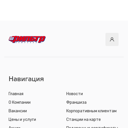
СТО "Байкальский тракт"
12 км. Байкальского тракта, 3км. от мкр. Солнечный
с 8.00 до 22.30, без выходных
СТО "ДОК"
ул. Днепровская, 2/1
с 8.00 до 22.30, без выходных
СТО "Синюшина гора"
ул. Пригородная, 1/1 (при выезде из города в сторону
Шелехова)
с 8.00 до 22.30, без выходных
Навигация
Главная
Новости
О Компании
Франшиза
Вакансии
Корпоративным клиентам
Цены и услуги
Станции на карте