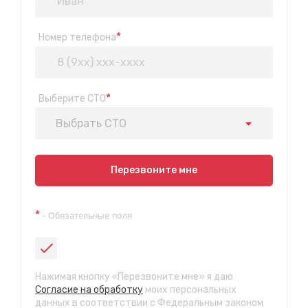
*
Номер телефона
*
Выберите СТО
Выбрать СТО
Показать на карте
Перезвоните мне
Техосмотр на Синюшиной горе
*
- Обязательные поля
ул. Пригородная 1/1 (при выезде из города в сторону
Шелехова)
с 9:00 до 20:00, без выходных
СТО "Байкальская"
Нажимая кнопку «Перезвоните мне» я даю
ул.Байкальская, 58г
Согласие на обработку
моих персональных
с 7.00 до 23.30, без выходных
данных в соответствии с Федеральным законом