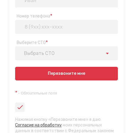
*
Номер телефона
*
Выберите СТО
Выбрать СТО
Показать на карте
Перезвоните мне
Техосмотр на Синюшиной горе
*
- Обязательные поля
ул. Пригородная 1/1 (при выезде из города в сторону
Шелехова)
с 9:00 до 20:00, без выходных
СТО "Байкальская"
Нажимая кнопку «Перезвоните мне» я даю
ул.Байкальская, 58г
Согласие на обработку
моих персональных
с 7.00 до 23.30, без выходных
данных в соответствии с Федеральным законом