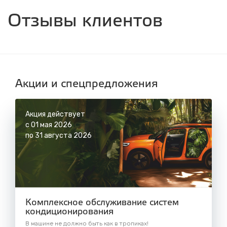
ул. Днепровская, 2/1
Отзывы клиентов
с 8.00 до 22.30, без выходных
СТО "Синюшина гора"
ул. Пригородная, 1/1 (при выезде из города
в сторону Шелехова)
с 8.00 до 22.30, без выходных
Акции и спецпредложения
Акция действует
с 01 мая 2026
по 31 августа 2026
Комплексное обслуживание систем
кондиционирования
В машине не должно быть как в тропиках!