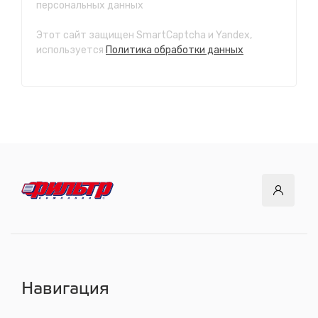
персональных данных
с 7.00 до 21.30, без выходных
Этот сайт защищен SmartCaptcha и Yandex,
СТО "Ново-Ленино"
используется
Политика обработки данных
ул. Розы Люксембург, 97
с 8.00 до 22.30, без выходных
СТО "Байкальский тракт"
12 км. Байкальского тракта, 3км. от мкр. Солнечный
с 8.00 до 22.30, без выходных
СТО "ДОК"
ул. Днепровская, 2/1
с 8.00 до 22.30, без выходных
СТО "Синюшина гора"
ул. Пригородная, 1/1 (при выезде из города в сторону
Шелехова)
с 8.00 до 22.30, без выходных
Навигация