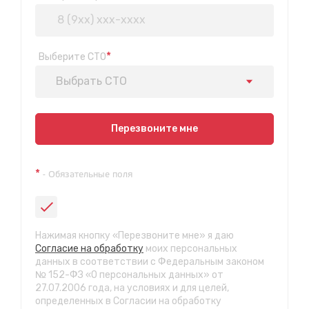
*
Выберите СТО
Выбрать СТО
Показать на карте
Перезвоните мне
Техосмотр на Синюшиной горе
*
- Обязательные поля
ул. Пригородная 1/1 (при выезде из города в сторону
Шелехова)
с 9:00 до 20:00, без выходных
СТО "Байкальская"
Нажимая кнопку «Перезвоните мне» я даю
ул.Байкальская, 58г
Согласие на обработку
моих персональных
с 7.00 до 23.30, без выходных
данных в соответствии с Федеральным законом
№ 152-ФЗ «О персональных данных» от
27.07.2006 года, на условиях и для целей,
СТО "Марата"
определенных в Согласии на обработку
ул. Рабочего штаба, 96